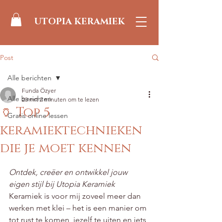
UTOPIA KERAMIEK
Post
Alle berichten
Funda Özyer
Alle berichten
20 mrt
2 minuten om te lezen
🏺 Top 5
Gratis online lessen
keramiektechnieken
die je moet kennen
Beoordeeld met NaN uit 5 sterren.
Ontdek, creëer en ontwikkel jouw 
eigen stijl bij Utopia Keramiek
Keramiek is voor mij zoveel meer dan 
werken met klei – het is een manier om 
tot rust te komen, jezelf te uiten en iets 