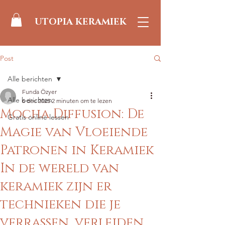
UTOPIA KERAMIEK
Post
Alle berichten
Funda Özyer
Alle berichten
6 dec 2025
2 minuten om te lezen
Mocha Diffusion: De
Gratis online lessen
Magie van Vloeiende
Patronen in Keramiek
In de wereld van
keramiek zijn er
technieken die je
verrassen, verleiden