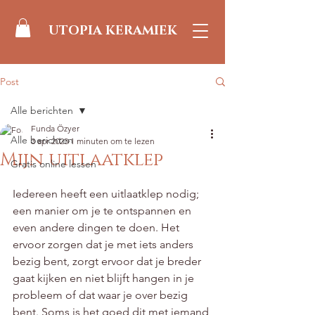
UTOPIA KERAMIEK
Post
Alle berichten
Funda Özyer
Alle berichten
3 apr 2023
1 minuten om te lezen
Mijn uitlaatklep
Gratis online lessen
Beoordeeld met NaN uit 5 sterren.
Iedereen heeft een uitlaatklep nodig; 
een manier om je te ontspannen en 
even andere dingen te doen. Het 
ervoor zorgen dat je met iets anders 
bezig bent, zorgt ervoor dat je breder 
gaat kijken en niet blijft hangen in je 
probleem of dat waar je over bezig 
bent. Soms is het goed dit met iemand 