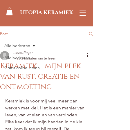
UTOPIA KERAMIEK
Post
Alle berichten
Funda Özyer
Alle berichten
4 feb
2 minuten om te lezen
Keramiek – mijn plek
Gratis online lessen
van rust, creatie en
ontmoeting
Beoordeeld met NaN uit 5 sterren.
Keramiek is voor mij veel meer dan 
werken met klei. Het is een manier van 
leven, van voelen en van verbinden. 
Elke keer dat ik mijn handen in de klei 
zet, kom ik terug bij mezelf. De 