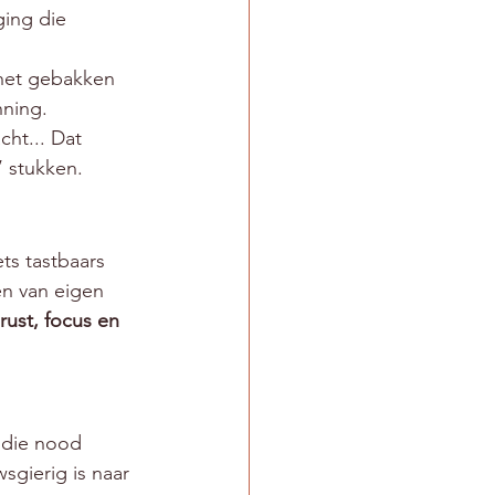
ging die 
 het gebakken 
nning.
cht... Dat 
’ stukken.
ts tastbaars 
en van eigen 
ust, focus en 
 die nood 
gierig is naar 