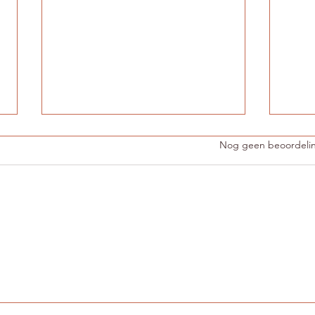
Beoordeeld met 0 uit 5 sterren
Nog geen beoordeli
Maak deze zomer je
Por
eigen porseleinen
van
sieraden
klei