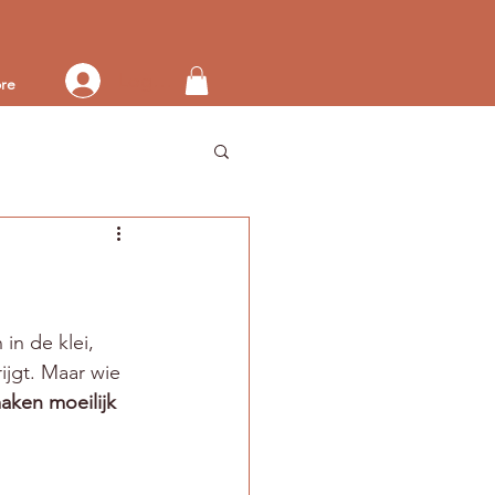
Log in op je account
re
n de klei, 
ijgt. Maar wie 
aken moeilijk 