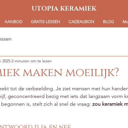
UTOPIA KERAMIEK
AANBOD
GRATIS LESSEN
CADEAUBON
BLOG
Mo
lessen
i 2025
2 minuten om te lezen
miek maken moeilijk?
 uit 5 sterren.
kt tot de verbeelding. Je ziet mensen met hun handen i
ijf, geconcentreerd bezig met iets dat langzaam vorm kr
 begonnen is, stelt zich al snel de vraag: 
zou keramiek m
antwoord is ja en nee