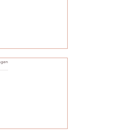
.
ngen
tret boetseren: het
gen van karakter in