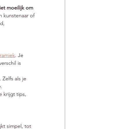
et moeilijk om 
n kunstenaar of 
d, 
ramiek
. Je 
rschil is 
 Zelfs als je 
e.
krijgt tips, 
kt simpel, tot 