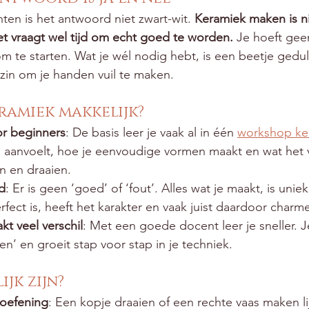
ten is het antwoord niet zwart-wit. 
Keramiek maken is ni
t vraagt wel tijd om echt goed te worden.
 Je hoeft gee
om te starten. Wat je wél nodig hebt, is een beetje gedul
zin om je handen vuil te maken.
ramiek makkelijk?
or beginners
: De basis leer je vaak al in één 
workshop ke
 aanvoelt, hoe je eenvoudige vormen maakt en wat het ve
n en draaien.
id
: Er is geen ‘goed’ of ‘fout’. Alles wat je maakt, is uniek.
rfect is, heeft het karakter en vaak juist daardoor charm
t veel verschil
: Met een goede docent leer je sneller. Je 
ten’ en groeit stap voor stap in je techniek.
jk zijn?
 oefening
: Een kopje draaien of een rechte vaas maken lij