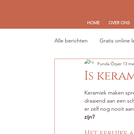
HOME
OVER ONS
Alle berichten
Gratis online 
Funda Özyer
13 me
Is kera
Beoordeeld met NaN
Keramiek maken spree
draaiend aan een sch
er zelf nog nooit aan
zijn?
Het eerlijke 