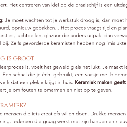
eert. Het centreren van klei op de draaischijf is een uitda
g
: Je moet wachten tot je werkstuk droog is, dan moet
urd, opnieuw gebakken... Het proces vraagt tijd en pla
arstjes, luchtbellen, glazuur die anders uitpakt dan verwa
l bij. Zelfs gevorderde keramisten hebben nog ‘mislukte
g is groot
eerproces is, voelt het geweldig als het lukt. Je maakt ie
 Een schaal die je écht gebruikt, een vaasje met bloem
rk dat een plekje krijgt in huis. 
Keramiek maken geeft r
eert je om fouten te omarmen en niet op te geven.
eramiek?
e mensen die iets creatiefs willen doen. Drukke mensen
ng. Iedereen die graag werkt met zijn handen en nieuws