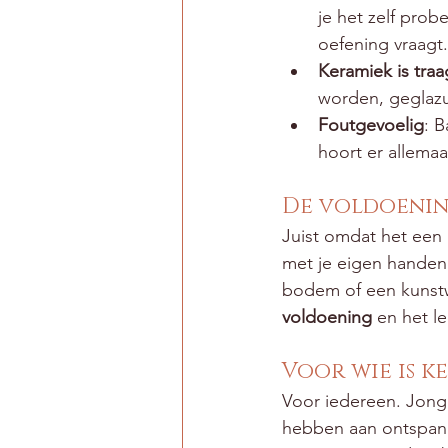
je het zelf prob
oefening vraagt.
Keramiek is traa
worden, geglazu
Foutgevoelig
: B
hoort er allemaa
De voldoenin
Juist omdat het een l
met je eigen handen.
bodem of een kunstwe
voldoening
 en het l
Voor wie is k
Voor iedereen. Jong
hebben aan ontspanni