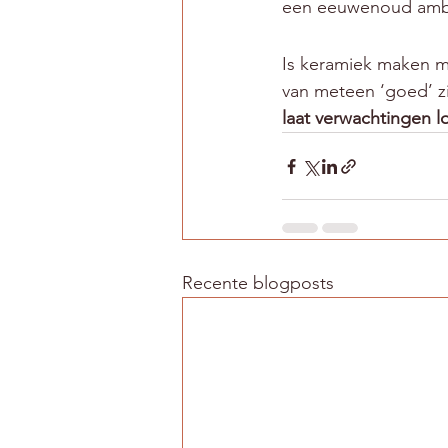
een eeuwenoud amba
Is keramiek maken mo
van meteen ‘goed’ zi
laat verwachtingen l
Recente blogposts