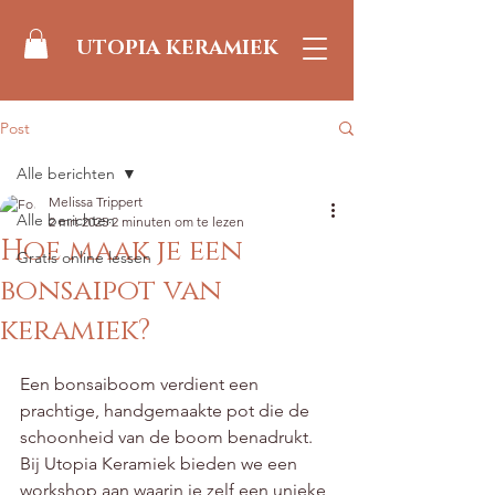
UTOPIA KERAMIEK
Post
Alle berichten
Melissa Trippert
Alle berichten
2 mrt 2025
2 minuten om te lezen
Hoe maak je een
Gratis online lessen
bonsaipot van
keramiek?
Beoordeeld met NaN uit 5 sterren.
Een bonsaiboom verdient een 
prachtige, handgemaakte pot die de 
schoonheid van de boom benadrukt. 
Bij Utopia Keramiek bieden we een 
workshop aan waarin je zelf een unieke 