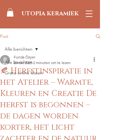
UTOPIA KERAMIEK
Post
Alle berichten
Funda Özyer
Alle berichten
20 okt 2025
2 minuten om te lezen
🍂 Herfstinspiratie in
Gratis online lessen
het Atelier – Warmte,
Kleuren en Creatie De
herfst is begonnen –
de dagen worden
korter, het licht
zachter en de natuur