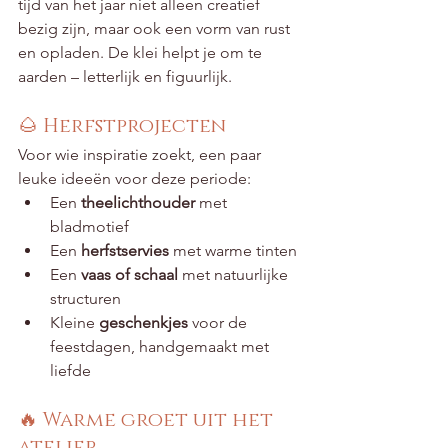
tijd van het jaar niet alleen creatief 
bezig zijn, maar ook een vorm van rust 
en opladen. De klei helpt je om te 
aarden – letterlijk en figuurlijk.
🌰 Herfstprojecten
Voor wie inspiratie zoekt, een paar 
leuke ideeën voor deze periode:
Een 
theelichthouder
 met 
bladmotief
Een 
herfstservies
 met warme tinten
Een 
vaas of schaal
 met natuurlijke 
structuren
Kleine 
geschenkjes
 voor de 
feestdagen, handgemaakt met 
liefde
🔥 Warme groet uit het 
atelier