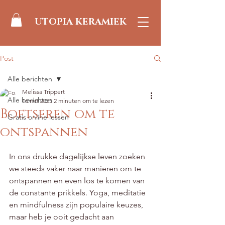
UTOPIA KERAMIEK
Post
Alle berichten
Melissa Trippert
Alle berichten
16 mrt 2025
2 minuten om te lezen
Boetseren om te
Gratis online lessen
ontspannen
Beoordeeld met NaN uit 5 sterren.
In ons drukke dagelijkse leven zoeken 
we steeds vaker naar manieren om te 
ontspannen en even los te komen van 
de constante prikkels. Yoga, meditatie 
en mindfulness zijn populaire keuzes, 
maar heb je ooit gedacht aan 