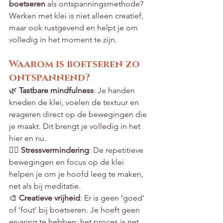
boetseren
 als ontspanningsmethode? 
Werken met klei is niet alleen creatief, 
maar ook rustgevend en helpt je om 
volledig in het moment te zijn.
Waarom is boetseren zo 
ontspannend?
🌿 
Tastbare mindfulness
: Je handen 
kneden de klei, voelen de textuur en 
reageren direct op de bewegingen die 
je maakt. Dit brengt je volledig in het 
hier en nu.
🧘‍♀️ 
Stressvermindering
: De repetitieve 
bewegingen en focus op de klei 
helpen je om je hoofd leeg te maken, 
net als bij meditatie.
🎨 
Creatieve vrijheid
: Er is geen ‘goed’ 
of ‘fout’ bij boetseren. Je hoeft geen 
ervaring te hebben; het proces is net 