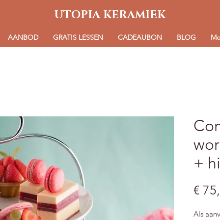
UTOPIA KERAMIEK
AANBOD
GRATIS LESSEN
CADEAUBON
BLOG
Mo
Com
wor
+ h
€ 75
Als aan