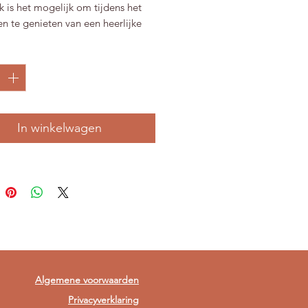
 is het mogelijk om tijdens het
n te genieten van een heerlijke
a.
*
aankomst voor de workshop starten
igh tea met diverse zoetigheden
ppelcake, baklava, diverse koekjes
se soorten thee/koffie en na een
In winkelwagen
r begint de workshop keramiek.
de tussentijdse pauze kan
eten van de lekkere en aangeklede
hes samen met wat warme hapjes.
ens gaan we verder met onze
 en is het tijd om de laatste
af te werken. Als laatst is er de
kheid om verder te ontspannen en
en van de high tea.
Algemene voorwaarden
Privacyverklaring
eren gedurende de workshop en