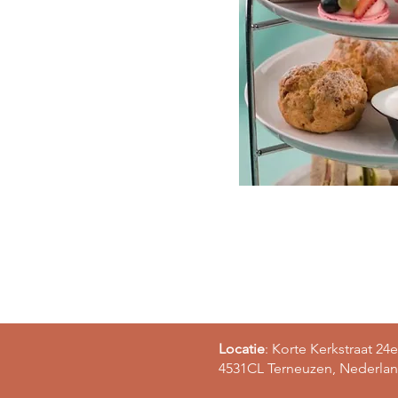
Locatie
: Korte Kerkstraat 24e
4531CL Terneuzen, Nederla