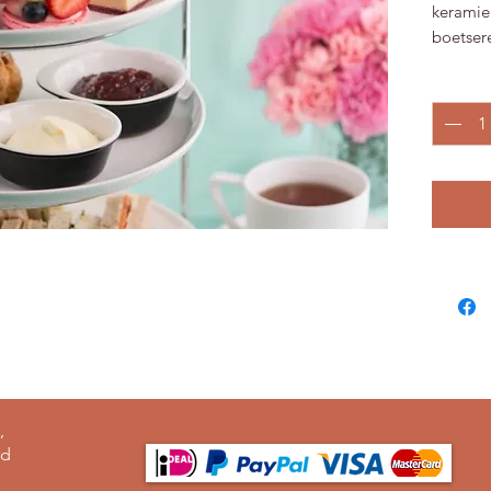
keramiek
boetsere
High Te
Aantal
Bij de 
we de H
zoals, a
en diver
half uu
Tijdens 
je geni
sandwic
Vervolg
workshop
details 
mogelij
,
te smull
nd
We serv