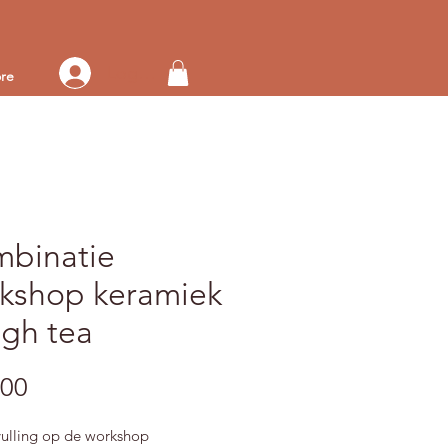
Log in op je account
re
binatie
kshop keramiek
igh tea
Prijs
,00
vulling op de workshop