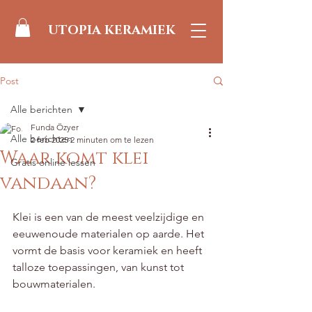
UTOPIA KERAMIEK
Post
Alle berichten
Funda Özyer
Alle berichten
2 feb 2025
2 minuten om te lezen
Waar komt klei
Gratis online lessen
vandaan?
Beoordeeld met NaN uit 5 sterren.
Klei is een van de meest veelzijdige en 
eeuwenoude materialen op aarde. Het 
vormt de basis voor keramiek en heeft 
talloze toepassingen, van kunst tot 
bouwmaterialen.