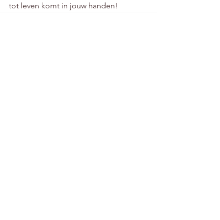
tot leven komt in jouw handen!
Alles weergeven
Recente blogposts