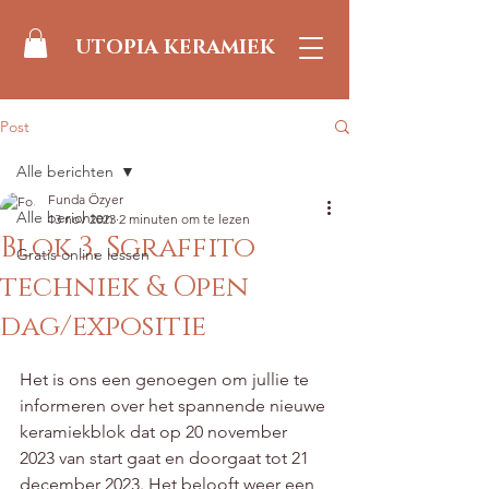
UTOPIA KERAMIEK
Post
Alle berichten
Funda Özyer
Alle berichten
13 nov 2023
2 minuten om te lezen
Blok 3, Sgraffito
Gratis online lessen
techniek & Open
dag/expositie
Beoordeeld met NaN uit 5 sterren.
Het is ons een genoegen om jullie te 
informeren over het spannende nieuwe 
keramiekblok dat op 20 november 
2023 van start gaat en doorgaat tot 21 
december 2023. Het belooft weer een 