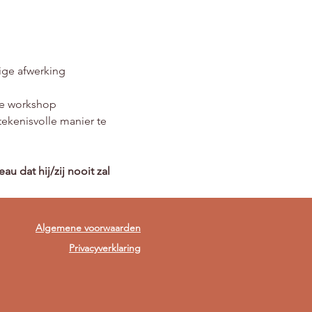
ige afwerking
 de workshop
kenisvolle manier te 
dat hij/zij nooit zal 
Algemene voorwaarden
Privacyverklaring