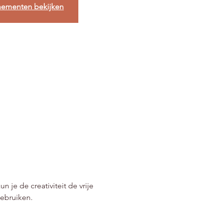
nementen bekijken
n je de creativiteit de vrije 
gebruiken.