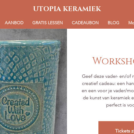
UTOPIA KERAMIEK
AANBOD
GRATIS LESSEN
CADEAUBON
BLOG
Mo
Worksh
Geef deze vader- en/of
creatief cadeau: een h
en een voor je vader/mo
de kunst van keramiek 
perfect is vo
Tickets z