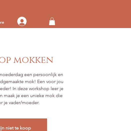
Log in op je account
re
op mokken
 moederdag een persoonlijk en
andgemaakte mok! Een voor jou
eder! In deze workshop leer je
en maak je een unieke mok die
or je vader/moeder.
ijn niet te koop