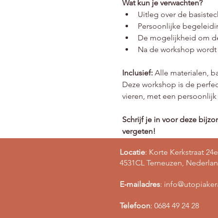
Wat kun je verwachten?
Uitleg over de basist
Persoonlijke begeleid
De mogelijkheid om de 
Na de workshop wordt j
Inclusief:
 Alle materialen, 
Deze workshop is de perfec
vieren, met een persoonlijk
Schrijf je in voor deze bi
vergeten!
Locatie
: Korte Kerkstraat 24e
4531CL Terneuzen, Nederla
E-mailadres
:
info@utopiake
Telefoon
: 0684 49 24 28