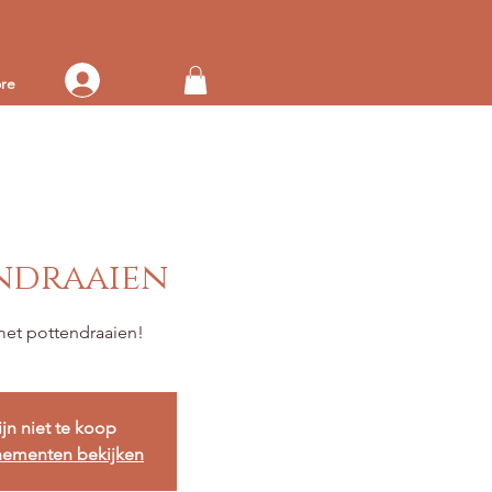
Log in op je account
re
ndraaien
ijn niet te koop
nementen bekijken