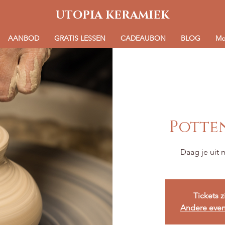
UTOPIA KERAMIEK
AANBOD
GRATIS LESSEN
CADEAUBON
BLOG
Mo
Potte
Tickets z
Andere eve