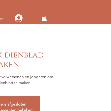
Log in op je account
re
k dienblad
aken
 volwassenen en jongeren om
ienblad te maken.
ie is afgesloten
nementen bekijken