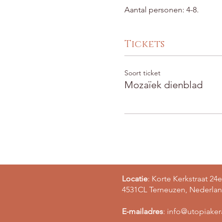
Aantal personen: 4-8.
Tickets
Soort ticket
Mozaïek dienblad
Locatie
: Korte Kerkstraat 24e
4531CL Terneuzen, Nederla
E-mailadres
:
info@utopiake