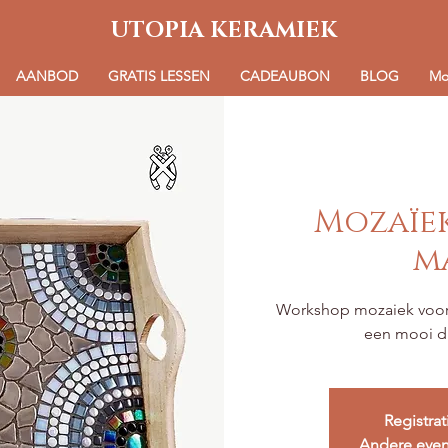
UTOPIA KERAMIEK
AANBOD
GRATIS LESSEN
CADEAUBON
BLOG
Mo
Mozaïe
m
Workshop mozaiek voor
een mooi d
Registrat
Andere eve