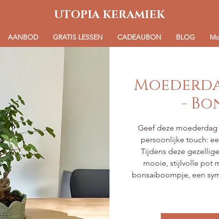
UTOPIA KERAMIEK
AANBOD
GRATIS LESSEN
CADEAUBON
BLOG
Mo
Moederda
- Bo
Geef deze moederdag 
persoonlijke touch: 
Tijdens deze gezellige
mooie, stijlvolle pot 
bonsaiboompje, een sym