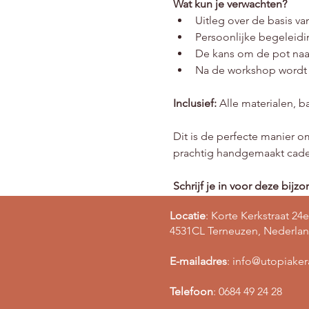
Wat kun je verwachten?
Uitleg over de basis v
Persoonlijke begeleidi
De kans om de pot naar
Na de workshop wordt j
Inclusief:
 Alle materialen, b
Dit is de perfecte manier 
prachtig handgemaakt cadeau
Schrijf je in voor deze bij
Locatie
: Korte Kerkstraat 24e
4531CL Terneuzen, Nederla
E-mailadres
:
info@utopiake
Telefoon
: 0684 49 24 28