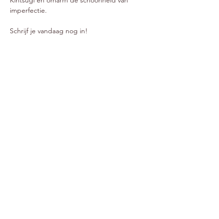
Kintsugi en omarm de schoonheid van 
imperfectie. 
Schrijf je vandaag nog in!