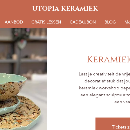
UTOPIA KERAMIEK
AANBOD
GRATIS LESSEN
CADEAUBON
BLOG
Mo
Keramie
Laat je creativiteit de v
decoratief stuk dat jo
keramiek workshop bepaal
een elegant sculptuur to
een vaa
Tickets z