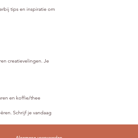
rbij tips en inspiratie om 
en creatievelingen. Je 
uren en koffie/thee
ëren. Schrijf je vandaag 
Algemene voorwaarden