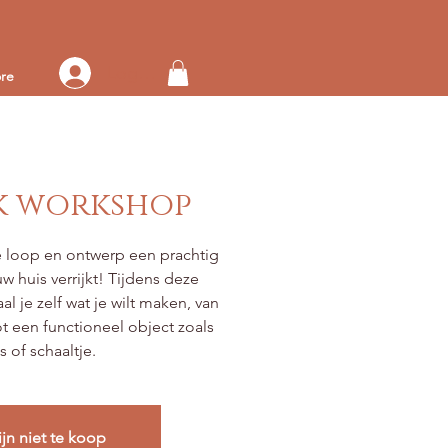
Log in op je account
re
k workshop
rije loop en ontwerp een prachtig
uw huis verrijkt! Tijdens deze
 je zelf wat je wilt maken, van
t een functioneel object zoals
s of schaaltje.
ijn niet te koop