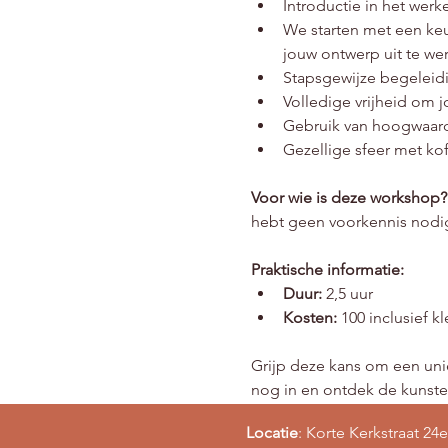
Introductie in het wer
We starten met een keuz
jouw ontwerp uit te we
Stapsgewijze begeleidi
Volledige vrijheid om j
Gebruik van hoogwaard
Gezellige sfeer met ko
Voor wie is deze workshop?
hebt geen voorkennis nodig
Praktische informatie:
Duur:
 2,5 uur
Kosten:
 100 inclusief 
Grijp deze kans om een unie
nog in en ontdek de kunsten
Locatie
: Korte Kerkstraat 24e