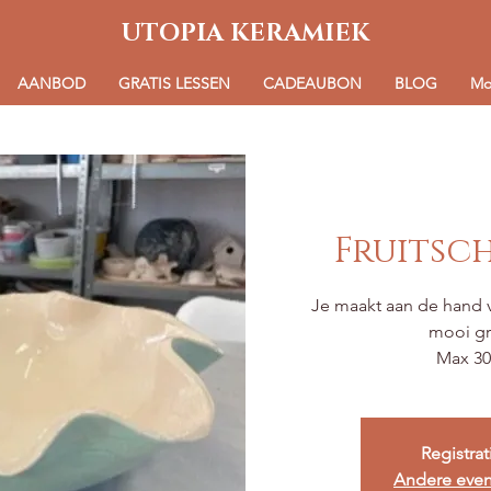
UTOPIA KERAMIEK
AANBOD
GRATIS LESSEN
CADEAUBON
BLOG
Mo
Fruitsc
Je maakt aan de hand 
mooi gro
Max 30
Registrat
Andere eve