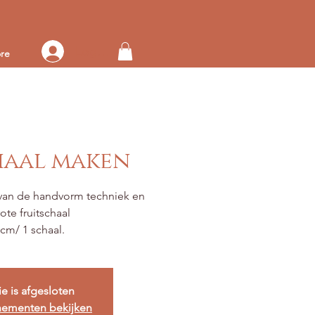
Log in op je account
re
haal maken
van de handvorm techniek en
te fruitschaal
cm/ 1 schaal.
ie is afgesloten
nementen bekijken