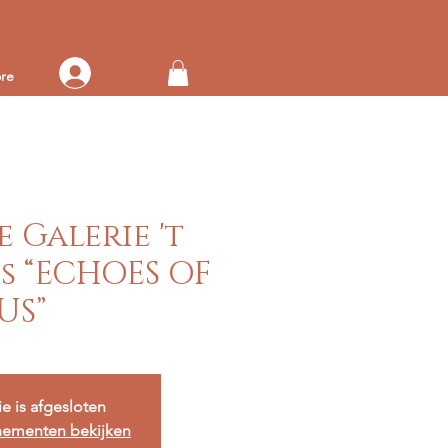
Log in op je account
re
e Galerie 't
s “ECHOES OF
US”
ie is afgesloten
nementen bekijken